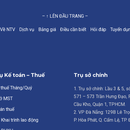
– ↑ LÊN ĐẦU TRANG –
Về NTV
Dịch vụ
Bảng giá
Điều cần biết
Hỏi đáp
Tuyển dụ
ụ Kế toán – Thuế
Trụ sở chính
 thuế Tháng/Quý
1. Trụ sở chính: Lầu 3 & 5, 
571 – 573 Trần Hưng Đạo,
ở MST
Cầu Kho, Quận 1, TPHCM.
án thuế
2. VP Đà Nẵng: 129B Lê Trọ
Khai trình lao động
P. Hòa Phát, Q. Cẩm Lệ, TP.