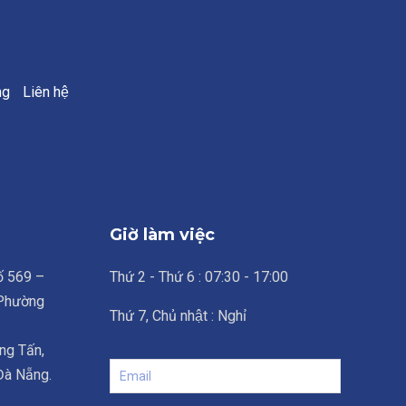
ng
Liên hệ
Giờ làm việc
số 569 –
Thứ 2 - Thứ 6 : 07:30 - 17:00
 Phường
Thứ 7, Chủ nhật : Nghỉ
ng Tấn,
 Đà Nẵng.