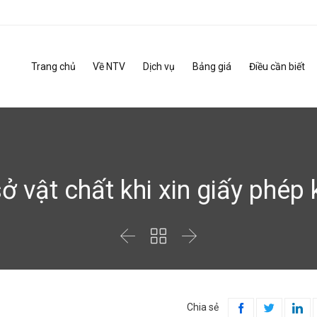
Trang chủ
Về NTV
Dịch vụ
Bảng giá
Điều cần biết
sở vật chất khi xin giấy phép



Chia sẻ


