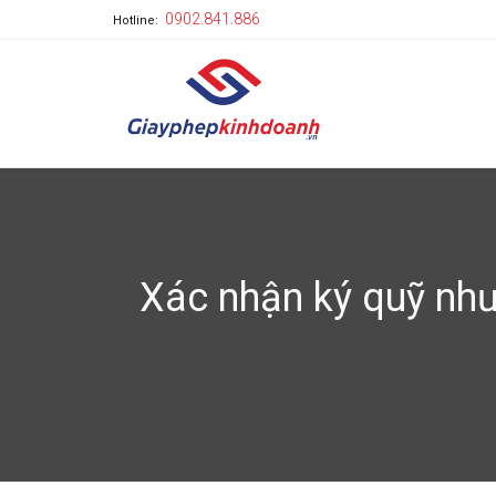
0902.841.886
Hotline:
Xác nhận ký quỹ như