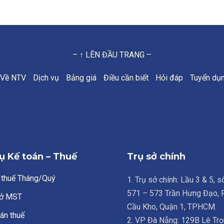
– ↑ LÊN ĐẦU TRANG –
Về NTV
Dịch vụ
Bảng giá
Điều cần biết
Hỏi đáp
Tuyển dụ
ụ Kế toán – Thuế
Trụ sở chính
 thuế Tháng/Quý
1. Trụ sở chính: Lầu 3 & 5, 
571 – 573 Trần Hưng Đạo,
ở MST
Cầu Kho, Quận 1, TPHCM.
án thuế
2. VP Đà Nẵng: 129B Lê Trọ