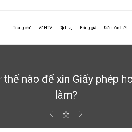
Trang chủ
Về NTV
Dịch vụ
Bảng giá
Điều cần biết
 thế nào để xin Giấy phép ho
làm?


