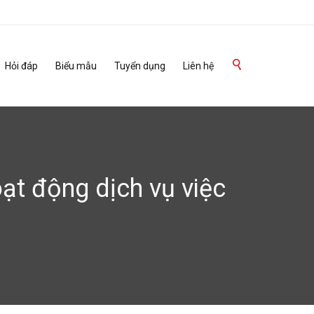
Skip

Hỏi đáp
Biểu mẫu
Tuyển dụng
Liên hệ
to
content
ạt động dịch vụ việc