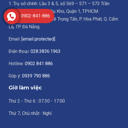
1. Trụ sở chính: Lầu 3 & 5, số 569 – 571 – 573 Trần
Hưng Đạo, Phường Cầu Kho, Quận 1, TPHCM.
0902-841-886
2. VP Đà Nẵng: 129B Lê Trọng Tấn, P. Hòa Phát, Q. Cẩm
Lệ, TP. Đà Nẵng.
Email:
[email protected]
Điện thoại:
028.3836.1963
Hotline:
0902 841 886
Góp ý:
0939 790 886
Giờ làm việc
Thứ 2 - Thứ 6 : 07:30 - 17:00
Thứ 7, Chủ nhật : Nghỉ