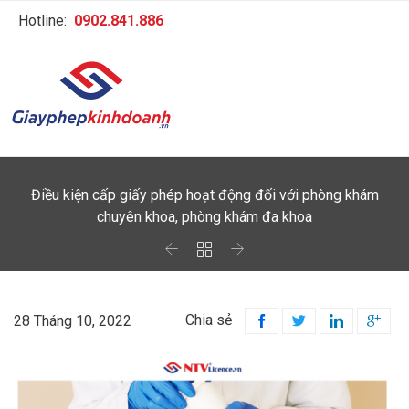
Hotline:
0902.841.886
Điều kiện cấp giấy phép hoạt động đối với phòng khám
chuyên khoa, phòng khám đa khoa



Chia sẻ
28 Tháng 10, 2022



