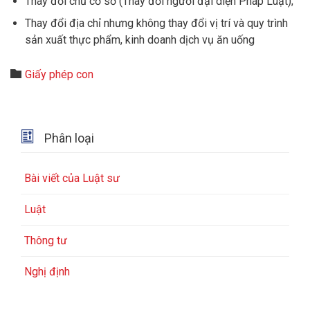
Thay đổi chủ cơ sở (Thay đổi người đại diện Pháp Luật);
Thay đổi địa chỉ nhưng không thay đổi vị trí và quy trình
sản xuất thực phẩm, kinh doanh dịch vụ ăn uống
Category

Giấy phép con

Phân loại
Bài viết của Luật sư
Luật
Thông tư
Nghị định