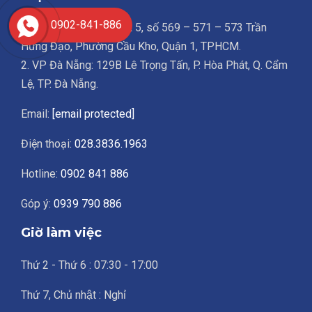
0902-841-886
1. Trụ sở chính: Lầu 3 & 5, số 569 – 571 – 573 Trần
Hưng Đạo, Phường Cầu Kho, Quận 1, TPHCM.
2. VP Đà Nẵng: 129B Lê Trọng Tấn, P. Hòa Phát, Q. Cẩm
Lệ, TP. Đà Nẵng.
Email:
[email protected]
Điện thoại:
028.3836.1963
Hotline:
0902 841 886
Góp ý:
0939 790 886
Giờ làm việc
Thứ 2 - Thứ 6 : 07:30 - 17:00
Thứ 7, Chủ nhật : Nghỉ