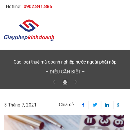
Hotline:
0902.841.886
Các loại thuế mà doanh nghiệp nước ngoài phải nộp
– ĐIỀU CẦN BIẾT –



Chia sẻ
3 Tháng 7, 2021



