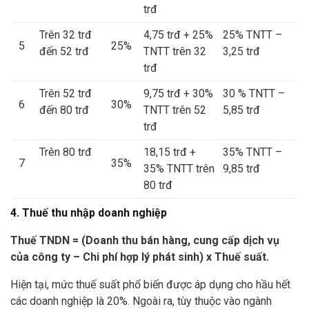
trđ
Trên 32 trđ
4,75 trđ + 25%
25% TNTT –
5
25%
đến 52 trđ
TNTT trên 32
3,25 trđ
trđ
Trên 52 trđ
9,75 trđ + 30%
30 % TNTT –
6
30%
đến 80 trđ
TNTT trên 52
5,85 trđ
trđ
Trên 80 trđ
18,15 trđ +
35% TNTT –
7
35%
35% TNTT trên
9,85 trđ
80 trđ
4. Thuế thu nhập doanh nghiệp
Thuế TNDN = (Doanh thu bán hàng, cung cấp dịch vụ
của công ty – Chi phí hợp lý phát sinh) x Thuế suất.
Hiện tại, mức thuế suất phổ biến được áp dụng cho hầu hết
các doanh nghiệp là 20%. Ngoài ra, tùy thuộc vào ngành