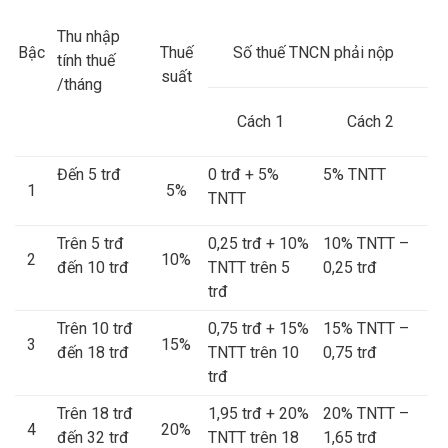
Thu nhập
Bậc
Thuế
Số thuế TNCN phải nộp
tính thuế
suất
/tháng
Cách 1
Cách 2
Đến 5 trđ
0 trđ + 5%
5% TNTT
1
5%
TNTT
Trên 5 trđ
0,25 trđ + 10%
10% TNTT –
2
10%
đến 10 trđ
TNTT trên 5
0,25 trđ
trđ
Trên 10 trđ
0,75 trđ + 15%
15% TNTT –
3
15%
đến 18 trđ
TNTT trên 10
0,75 trđ
trđ
Trên 18 trđ
1,95 trđ + 20%
20% TNTT –
4
20%
đến 32 trđ
TNTT trên 18
1,65 trđ