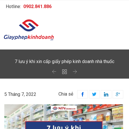
Hotline:
0902.841.886
7 lưu ý khi xin cấp giấy phép kinh doanh nhà thuốc



Chia sẻ
5 Tháng 7, 2022



