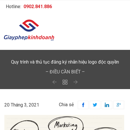
Hotline:
0902.841.886
Quy trình và thủ tục đăng ký nhãn hiệu logo độc quyền
– ĐIỀU CẦN BIẾT –



Chia sẻ
20 Tháng 3, 2021



