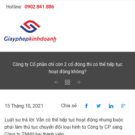
Hotline:
0902.841.886
Công ty Cổ phần chỉ còn 2 cổ đông thì có thể tiếp tục
hoạt động không?



Chia sẻ
15 Tháng 10, 2021




Luật sư trả lời: Vẫn có thể tiếp tục hoạt động nhưng buộc
phải làm thủ tục chuyển đổi loại hình từ Công ty CP sang
Công ty TNHH hai thành viên.