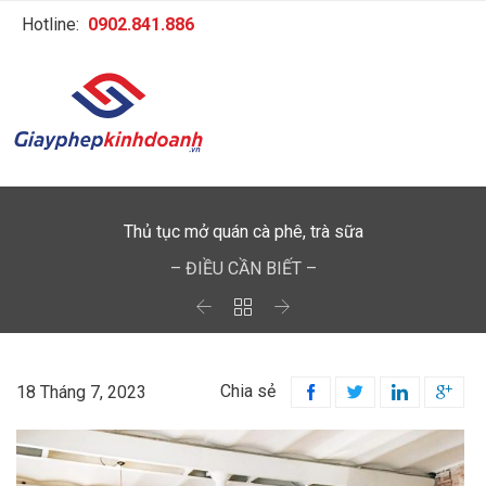
Hotline:
0902.841.886
Thủ tục mở quán cà phê, trà sữa
– ĐIỀU CẦN BIẾT –



Chia sẻ
18 Tháng 7, 2023



