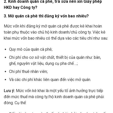
2. Kinh doanh quán cà phê, trà sữa nên xin Giấy phép
HKD hay Công ty?
3. Mở quán cà phê thì đăng ký vốn bao nhiêu?
Mức vốn khi đăng ký mở quán cà phê được kê khai hoàn
toàn phụ thuộc vào chủ hộ kinh doanh/chủ công ty. Việc kê
khai mức vốn bao nhiêu có thể dựa vào các tiêu chí như sau:
Quy mô của quán cà phê;
Chi phí cho cơ sở vật chất, thiết bị của quán như: bàn,
ghế, nguyên vật liệu, dụng cụ pha chế….;
Chi phí thuê nhân viên;
Và các chi phí khác liên quan đến việc mở quán.
Lưu ý:
Mức vốn kê khai là một yếu tố ảnh hưởng trực tiếp
đến mức thuế mà công ty/hộ kinh doanh quán cà phê phải
đóng. Cụ thể: