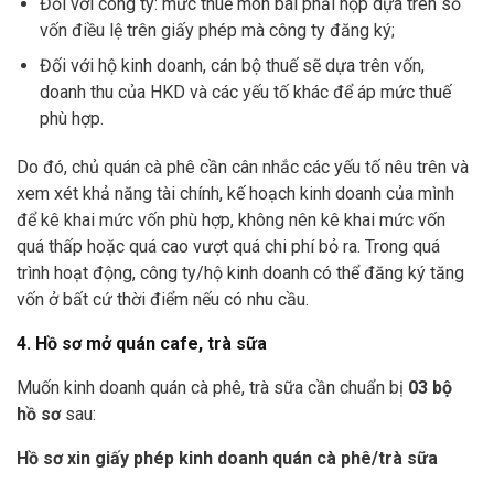
Đối với công ty: mức thuế môn bài phải nộp dựa trên số
vốn điều lệ trên giấy phép mà công ty đăng ký;
Đối với hộ kinh doanh, cán bộ thuế sẽ dựa trên vốn,
doanh thu của HKD và các yếu tố khác để áp mức thuế
phù hợp.
Do đó, chủ quán cà phê cần cân nhắc các yếu tố nêu trên và
xem xét khả năng tài chính, kế hoạch kinh doanh của mình
để kê khai mức vốn phù hợp, không nên kê khai mức vốn
quá thấp hoặc quá cao vượt quá chi phí bỏ ra. Trong quá
trình hoạt động, công ty/hộ kinh doanh có thể đăng ký tăng
vốn ở bất cứ thời điểm nếu có nhu cầu.
4. Hồ sơ mở quán cafe, trà sữa
Muốn kinh doanh quán cà phê, trà sữa cần chuẩn bị
03 bộ
hồ sơ
sau:
Hồ sơ xin giấy phép kinh doanh quán cà phê/trà sữa