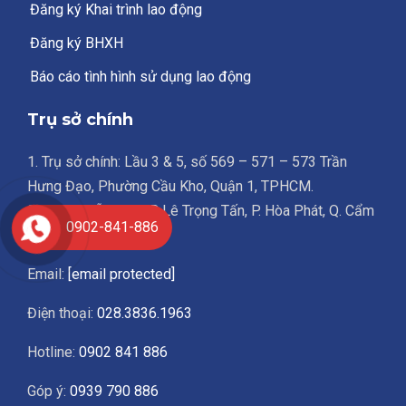
Đăng ký Khai trình lao động
Đăng ký BHXH
Báo cáo tình hình sử dụng lao động
Trụ sở chính
1. Trụ sở chính: Lầu 3 & 5, số 569 – 571 – 573 Trần
Hưng Đạo, Phường Cầu Kho, Quận 1, TPHCM.
2. VP Đà Nẵng: 129B Lê Trọng Tấn, P. Hòa Phát, Q. Cẩm
0902-841-886
Lệ, TP. Đà Nẵng.
Email:
[email protected]
Điện thoại:
028.3836.1963
Hotline:
0902 841 886
Góp ý:
0939 790 886