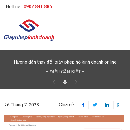
Hotline:
0902.841.886
Hướng dẫn thay đổi giấy phép hộ kinh doanh online
– ĐIỀU CẦN BIẾT –



Chia sẻ
26 Tháng 7, 2023



