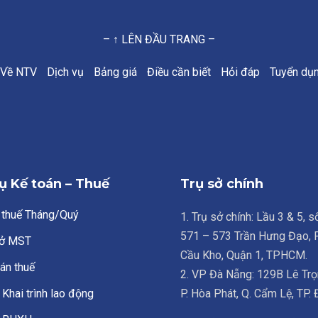
– ↑ LÊN ĐẦU TRANG –
Về NTV
Dịch vụ
Bảng giá
Điều cần biết
Hỏi đáp
Tuyển dụ
ụ Kế toán – Thuế
Trụ sở chính
 thuế Tháng/Quý
1. Trụ sở chính: Lầu 3 & 5, 
571 – 573 Trần Hưng Đạo,
ở MST
Cầu Kho, Quận 1, TPHCM.
án thuế
2. VP Đà Nẵng: 129B Lê Trọ
Khai trình lao động
P. Hòa Phát, Q. Cẩm Lệ, TP.