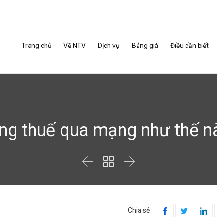
Trang chủ
Về NTV
Dịch vụ
Bảng giá
Điều cần biết
ng thuế qua mạng như thế n



Chia sẻ


