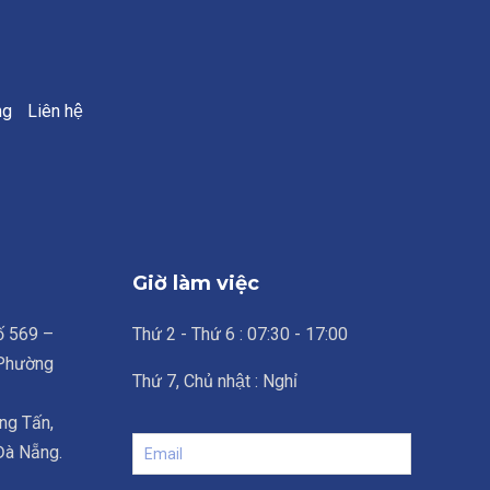
ng
Liên hệ
Giờ làm việc
số 569 –
Thứ 2 - Thứ 6 : 07:30 - 17:00
 Phường
Thứ 7, Chủ nhật : Nghỉ
ng Tấn,
 Đà Nẵng.